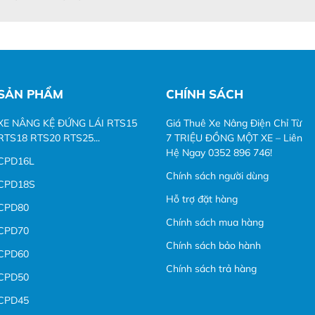
SẢN PHẨM
CHÍNH SÁCH
XE NÂNG KỆ ĐỨNG LÁI RTS15
Giá Thuê Xe Nâng Điện Chỉ Từ
RTS18 RTS20 RTS25...
7 TRIỆU ĐỒNG MỘT XE – Liên
Hệ Ngay 0352 896 746!
CPD16L
Chính sách người dùng
CPD18S
Hỗ trợ đặt hàng
CPD80
Chính sách mua hàng
CPD70
Chính sách bảo hành
CPD60
Chính sách trả hàng
CPD50
CPD45