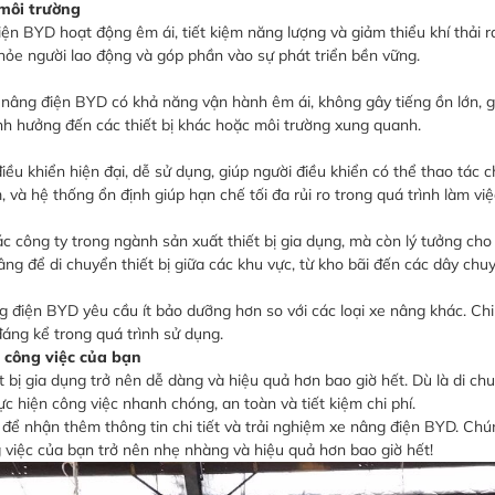
 môi trường
iện BYD hoạt động êm ái, tiết kiệm năng lượng và giảm thiểu khí thải r
hỏe người lao động và góp phần vào sự phát triển bền vững.
 nâng điện BYD có khả năng vận hành êm ái, không gây tiếng ồn lớn, g
nh hưởng đến các thiết bị khác hoặc môi trường xung quanh.
ều khiển hiện đại, dễ sử dụng, giúp người điều khiển có thể thao tác 
và hệ thống ổn định giúp hạn chế tối đa rủi ro trong quá trình làm việ
c công ty trong ngành sản xuất thiết bị gia dụng, mà còn lý tưởng c
ng để di chuyển thiết bị giữa các khu vực, từ kho bãi đến các dây chuy
ng điện BYD yêu cầu ít bảo dưỡng hơn so với các loại xe nâng khác. C
đáng kể trong quá trình sử dụng.
 công việc của bạn
t bị gia dụng trở nên dễ dàng và hiệu quả hơn bao giờ hết. Dù là di ch
c hiện công việc nhanh chóng, an toàn và tiết kiệm chi phí.
để nhận thêm thông tin chi tiết và trải nghiệm xe nâng điện BYD. Ch
g việc của bạn trở nên nhẹ nhàng và hiệu quả hơn bao giờ hết!