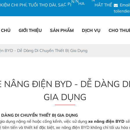
K
I
Ệ
M
C
H
I
P
H
Í
,
T
U
Ổ
I
T
H
Ọ
D
À
I
,
S
Ạ
C
P
I
N
N
H
A
N
H
N
H
Ấ
T
T
H
Ế
Email
toliend
 CHỦ
GIỚI THIỆU
SẢN PHẨM
DỊCH VỤ
CHO THU
n BYD - Dễ Dàng Di Chuyển Thiết Bị Gia Dụng
 NÂNG ĐIỆN BYD - DỄ DÀNG DI
GIA DỤNG
 DÀNG DI CHUYỂN THIẾT BỊ GIA DỤNG
bị gia dụng nặng nề hoặc cồng kềnh, việc sử dụng
xe nâng điện BYD
sẽ
 tiên tiến và thiết kế đặc biệt, xe nâng điện BYD không chỉ tối ưu hóa