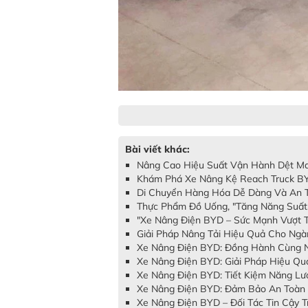
Bài viết khác:
Nâng Cao Hiệu Suất Vận Hành Dệt May
Khám Phá Xe Nâng Kệ Reach Truck BY
Di Chuyển Hàng Hóa Dễ Dàng Và An T
Thực Phẩm Đồ Uống, "Tăng Năng Suất,
"Xe Nâng Điện BYD – Sức Mạnh Vượt T
Giải Pháp Nâng Tải Hiệu Quả Cho Ngà
Xe Nâng Điện BYD: Đồng Hành Cùng N
Xe Nâng Điện BYD: Giải Pháp Hiệu Qu
Xe Nâng Điện BYD: Tiết Kiệm Năng Lư
Xe Nâng Điện BYD: Đảm Bảo An Toàn 
Xe Nâng Điện BYD – Đối Tác Tin Cậy 