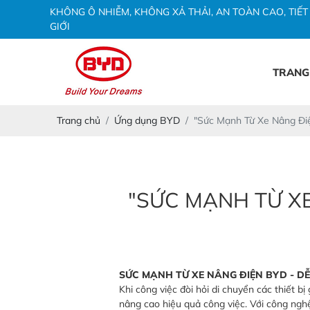
K
H
Ô
N
G
Ô
N
H
I
Ễ
M
,
K
H
Ô
N
G
X
Ả
T
H
Ả
I
,
A
N
T
O
À
N
C
A
O
,
T
I
Ế
T
G
I
Ớ
I
TRANG
Trang chủ
Ứng dụng BYD
"Sức Mạnh Từ Xe Nâng Điệ
"SỨC MẠNH TỪ XE
SỨC MẠNH TỪ XE NÂNG ĐIỆN BYD - DỄ
Khi công việc đòi hỏi di chuyển các thiết 
nâng cao hiệu quả công việc. Với công nghệ