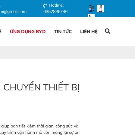
:
Hotline:
iem@gmail.com
0352896746
Ê
ỨNG DỤNG BYD
TIN TỨC
LIÊN HỆ
 CHUYỂN THIẾT BỊ
 giúp bạn tiết kiệm thời gian, công sức và
 quy trình vận hành mà còn mang lại sự an