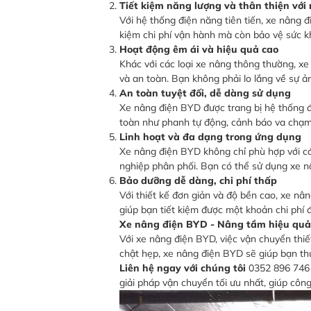
Tiết kiệm năng lượng và thân thiện với
Với hệ thống điện năng tiên tiến, xe nâng đ
kiệm chi phí vận hành mà còn bảo vệ sức k
Hoạt động êm ái và hiệu quả cao
Khác với các loại xe nâng thông thường, xe
và an toàn. Bạn không phải lo lắng về sự ả
An toàn tuyệt đối, dễ dàng sử dụng
Xe nâng điện BYD được trang bị hệ thống đi
toàn như phanh tự động, cảnh báo va chạm, 
Linh hoạt và đa dạng trong ứng dụng
Xe nâng điện BYD không chỉ phù hợp với cá
nghiệp phân phối. Bạn có thể sử dụng xe nâ
Bảo dưỡng dễ dàng, chi phí thấp
Với thiết kế đơn giản và độ bền cao, xe nâ
giúp bạn tiết kiệm được một khoản chi phí 
Xe nâng điện BYD - Nâng tầm hiệu quả
Với xe nâng điện BYD, việc vận chuyển thiế
chật hẹp, xe nâng điện BYD sẽ giúp bạn thự
Liên hệ ngay với chúng tôi
0352 896 746 
giải pháp vận chuyển tối ưu nhất, giúp côn