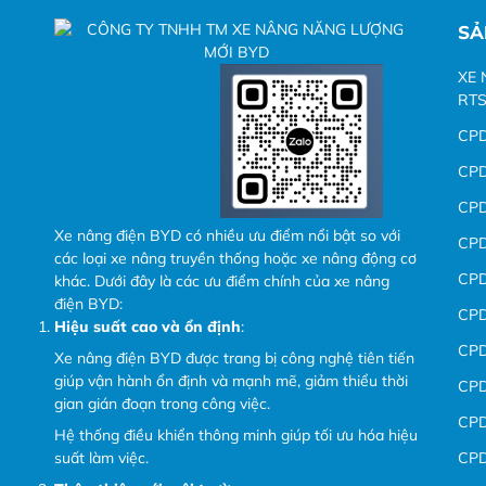
SẢ
XE 
RTS
CP
CP
CP
Xe nâng điện BYD có nhiều ưu điểm nổi bật so với
CP
các loại xe nâng truyền thống hoặc xe nâng động cơ
CP
khác. Dưới đây là các ưu điểm chính của xe nâng
điện BYD:
CP
Hiệu suất cao và ổn định
:
CP
Xe nâng điện BYD được trang bị công nghệ tiên tiến
giúp vận hành ổn định và mạnh mẽ, giảm thiểu thời
CP
gian gián đoạn trong công việc.
CP
Hệ thống điều khiển thông minh giúp tối ưu hóa hiệu
CP
suất làm việc.