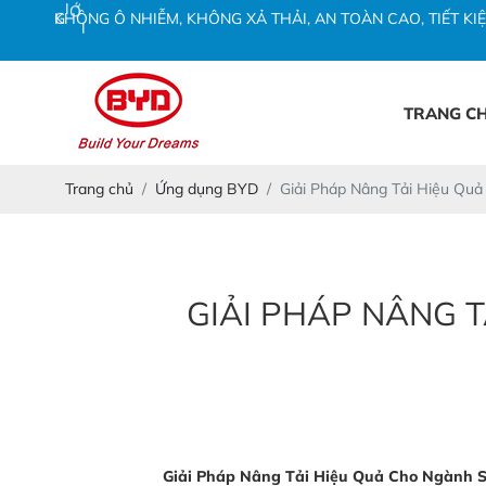
K
H
Ô
N
G
Ô
N
H
I
Ễ
M
,
K
H
Ô
N
G
X
Ả
T
H
Ả
I
,
A
N
T
O
À
N
C
A
O
,
T
I
Ế
T
K
I
Ệ
G
I
Ớ
I
TRANG C
Trang chủ
Ứng dụng BYD
Giải Pháp Nâng Tải Hiệu Qu
GIẢI PHÁP NÂNG T
Giải Pháp Nâng Tải Hiệu Quả Cho Ngành 