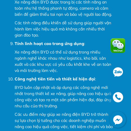
Xe nâng điện BYD được trang bị các tính năng an
toàn như hệ thống phanh tự động, camera và cảm
biến để giảm thiểu tai nạn và bảo vệ người lao động.
Các tính năng điều khiển dễ sử dụng giúp người vận
hành làm việc hiệu quả mà không cần nhiều thời
gian đào tạo.
Tính linh hoạt cao trong ứng dụng
:
Xe nâng điện BYD có thể sử dụng trong nhiều
ngành nghề khác nhau như logistics, kho bãi, sản
xuất và các khu vực có yêu cầu khắt khe về an toàn
và môi trường làm việc.
Công nghệ tiên tiến và thiết kế hiện đại
:
BYD luôn cập nhật và áp dụng các công nghệ mới
nhất trong thiết kế xe nâng, giúp nâng cao hiệu quả
công việc và tạo ra một sản phẩm hiện đại, đáp ứng
nhu cầu của thị trường.
Các ưu điểm này giúp xe nâng điện BYD trở thành
sự lựa chọn lý tưởng cho các doanh nghiệp muốn
nâng cao hiệu quả công việc, tiết kiệm chi phí và bảo