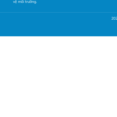
vệ môi trường.
20