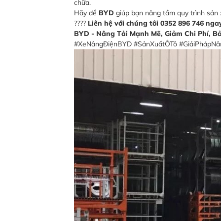
chữa.
Hãy để
BYD
giúp bạn nâng tầm quy trình sản x
????
Liên hệ với chúng tôi 0352 896 746 ngay
BYD - Nâng Tải Mạnh Mẽ, Giảm Chi Phí, Bả
#XeNângĐiệnBYD #SảnXuấtÔTô #GiảiPhápNân