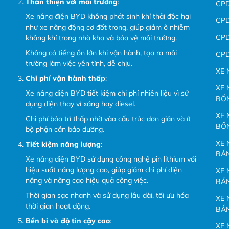
Thân thiện với môi trường
:
CP
Xe nâng điện BYD không phát sinh khí thải độc hại
CP
như xe nâng động cơ đốt trong, giúp giảm ô nhiễm
CP
không khí trong nhà kho và bảo vệ môi trường.
Không có tiếng ồn lớn khi vận hành, tạo ra môi
CP
trường làm việc yên tĩnh, dễ chịu.
XE 
Chi phí vận hành thấp
:
XE 
Xe nâng điện BYD tiết kiệm chi phí nhiên liệu vì sử
BỐ
dụng điện thay vì xăng hay diesel.
XE 
Chi phí bảo trì thấp nhờ vào cấu trúc đơn giản và ít
BỐ
bộ phận cần bảo dưỡng.
XE 
Tiết kiệm năng lượng
:
BÁ
Xe nâng điện BYD sử dụng công nghệ pin lithium với
hiệu suất năng lượng cao, giúp giảm chi phí điện
XE 
năng và nâng cao hiệu quả công việc.
BÁ
Thời gian sạc nhanh và sử dụng lâu dài, tối ưu hóa
XE 
thời gian hoạt động.
BÁ
Bền bỉ và độ tin cậy cao
:
XE 