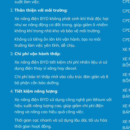
CP
suất làm việc.
Thân thiện với môi trường
:
CP
Xe nâng điện BYD không phát sinh khí thải độc hại
CP
như xe nâng động cơ đốt trong, giúp giảm ô nhiễm
CP
không khí trong nhà kho và bảo vệ môi trường.
Không có tiếng ồn lớn khi vận hành, tạo ra môi
CP
trường làm việc yên tĩnh, dễ chịu.
XE 
Chi phí vận hành thấp
:
XE 
Xe nâng điện BYD tiết kiệm chi phí nhiên liệu vì sử
BỐ
dụng điện thay vì xăng hay diesel.
XE 
Chi phí bảo trì thấp nhờ vào cấu trúc đơn giản và ít
BỐ
bộ phận cần bảo dưỡng.
XE 
Tiết kiệm năng lượng
:
BÁ
Xe nâng điện BYD sử dụng công nghệ pin lithium với
hiệu suất năng lượng cao, giúp giảm chi phí điện
XE 
năng và nâng cao hiệu quả công việc.
BÁ
Thời gian sạc nhanh và sử dụng lâu dài, tối ưu hóa
XE 
thời gian hoạt động.
BÁ