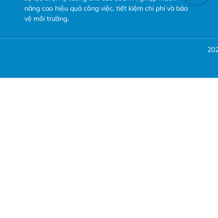
nâng cao hiệu quả công việc, tiết kiệm chi phí và bảo
vệ môi trường.
20