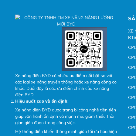
SẢ
XE 
RTS
CP
CP
CP
Xe nâng điện BYD có nhiều ưu điểm nổi bật so với
CP
các loại xe nâng truyền thống hoặc xe nâng động cơ
CP
khác. Dưới đây là các ưu điểm chính của xe nâng
điện BYD:
CP
Hiệu suất cao và ổn định
:
CP
Xe nâng điện BYD được trang bị công nghệ tiên tiến
giúp vận hành ổn định và mạnh mẽ, giảm thiểu thời
CP
gian gián đoạn trong công việc.
CP
Hệ thống điều khiển thông minh giúp tối ưu hóa hiệu