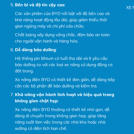
Bền bỉ và độ tin cậy cao
:
XE 
Các sản phẩm của BYD nổi bật với độ bền cao và
khả năng hoạt động lâu dài, giúp giảm thiểu thời
gian ngừng máy và chi phí sửa chữa.
Chất lượng xây dựng vững chắc, đảm bảo an toàn
cho người vận hành và hàng hóa.
Dễ dàng bảo dưỡng
:
Hệ thống pin lithium có tuổi thọ dài và ít yêu cầu
bảo dưỡng so với các loại xe nâng sử dụng động cơ
đốt trong.
Xe nâng điện BYD có thiết kế đơn giản, dễ dàng tiếp
cận các bộ phận để bảo dưỡng và kiểm tra.
Khả năng vận hành linh hoạt và hiệu quả trong
không gian chật hẹp
:
Xe nâng điện BYD thường có thiết kế nhỏ gọn, dễ
dàng di chuyển trong không gian hẹp, giúp tăng
năng suất làm việc trong các nhà kho hoặc nhà
xưởng có diện tích hạn chế.