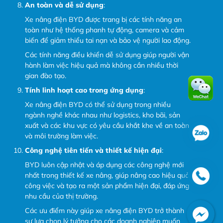
An toàn và dễ sử dụng
:
Xe nâng điện BYD được trang bị các tính năng an
toàn như hệ thống phanh tự động, camera và cảm
biến để giảm thiểu tai nạn và bảo vệ người lao động.
Các tính năng điều khiển dễ sử dụng giúp người vận
hành làm việc hiệu quả mà không cần nhiều thời
gian đào tạo.
Tính linh hoạt cao trong ứng dụng
:
Xe nâng điện BYD có thể sử dụng trong nhiều
ngành nghề khác nhau như logistics, kho bãi, sản
xuất và các khu vực có yêu cầu khắt khe về an toàn
và môi trường làm việc.
Công nghệ tiên tiến và thiết kế hiện đại
:
BYD luôn cập nhật và áp dụng các công nghệ mới
nhất trong thiết kế xe nâng, giúp nâng cao hiệu quả
công việc và tạo ra một sản phẩm hiện đại, đáp ứng
nhu cầu của thị trường.
Các ưu điểm này giúp xe nâng điện BYD trở thành
sự lựa chọn lý tưởng cho các doanh nghiệp muốn