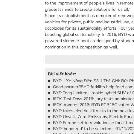
to the improvement of people’s lives in remote
greatest minds to create solutions for us all.”
Since its establishment as a maker of renewab
vehicles for private, public and industrial use,
accolades for its sustainability efforts. Fou
boosting global sustainability. In 2016, BYD w
powered skimmer boat co-designed by student
nomination in this competition as well.
Bài viết khác:
BYD – Xe Nâng Điện Số 1 Thế Giới: Bứt P
Good partner"!BYD forklifts help feed co
BYD Tang Limited - rookie hybrid SUV of 
IFOY Test Days 2016: Jury tests nominated
IFOY Awards 2016: BYD ECB18C voted Wor
BYD takes electric lifttrucks to the next l
BYD Unveils Zero-Emissions, Electric Forkl
BYD Europe set to revolutionise forklift m
BYD ‘honoured’ to be selected - 01/11/20