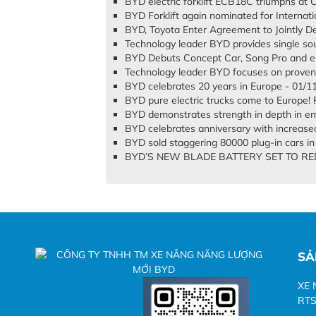
BYD electric forklift ECB18C triumphs at
BYD Forklift again nominated for Internati
BYD, Toyota Enter Agreement to Jointly De
Technology leader BYD provides single sou
BYD Debuts Concept Car, Song Pro and e
Technology leader BYD focuses on proven
BYD celebrates 20 years in Europe - 01/1
BYD pure electric trucks come to Europe! 
BYD demonstrates strength in depth in em
BYD celebrates anniversary with increase
BYD sold staggering 80000 plug-in cars in 
BYD’S NEW BLADE BATTERY SET TO RED
SẢ
XE 
RTS