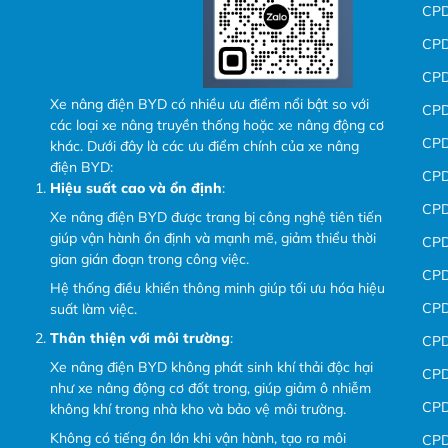
CP
CP
CP
Xe nâng điện BYD có nhiều ưu điểm nổi bật so với
CP
các loại xe nâng truyền thống hoặc xe nâng động cơ
CP
khác. Dưới đây là các ưu điểm chính của xe nâng
điện BYD:
CP
Hiệu suất cao và ổn định
:
CP
Xe nâng điện BYD được trang bị công nghệ tiên tiến
giúp vận hành ổn định và mạnh mẽ, giảm thiểu thời
CP
gian gián đoạn trong công việc.
CP
Hệ thống điều khiển thông minh giúp tối ưu hóa hiệu
CP
suất làm việc.
Thân thiện với môi trường
:
CP
Xe nâng điện BYD không phát sinh khí thải độc hại
CP
như xe nâng động cơ đốt trong, giúp giảm ô nhiễm
CP
không khí trong nhà kho và bảo vệ môi trường.
Không có tiếng ồn lớn khi vận hành, tạo ra môi
CP