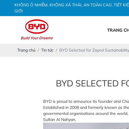
K
H
Ô
N
G
Ô
N
H
I
Ễ
M
,
K
H
Ô
N
G
X
Ả
T
H
Ả
I
,
A
N
T
O
À
N
C
A
O
,
T
I
Ế
T
K
I
Ệ
G
I
Ớ
I
TRANG C
Trang chủ
Tin tức
BYD Selected for Zayed Sustainability
BYD SELECTED FO
BYD is proud to announce its founder and Chai
Established in 2008 and formerly known as th
governmental organisations around the world, i
Sultan Al Nahyan.