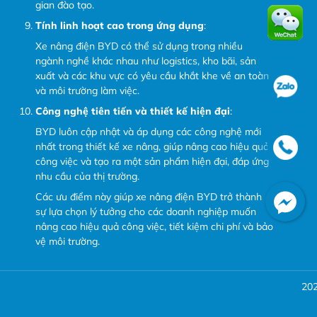
gian đào tạo.
Tính linh hoạt cao trong ứng dụng
:
Xe nâng điện BYD có thể sử dụng trong nhiều
ngành nghề khác nhau như logistics, kho bãi, sản
xuất và các khu vực có yêu cầu khắt khe về an toàn
và môi trường làm việc.
Công nghệ tiên tiến và thiết kế hiện đại
:
BYD luôn cập nhật và áp dụng các công nghệ mới
nhất trong thiết kế xe nâng, giúp nâng cao hiệu quả
công việc và tạo ra một sản phẩm hiện đại, đáp ứng
nhu cầu của thị trường.
Các ưu điểm này giúp xe nâng điện BYD trở thành
sự lựa chọn lý tưởng cho các doanh nghiệp muốn
nâng cao hiệu quả công việc, tiết kiệm chi phí và bảo
vệ môi trường.
20