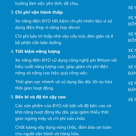
trường làm việc yên tĩnh, dễ chịu.
XE 
Chi phí vận hành thấp
:
XE 
Xe nâng điện BYD tiết kiệm chi phí nhiên liệu vì sử
BỐ
dụng điện thay vì xăng hay diesel.
XE 
Chi phí bảo trì thấp nhờ vào cấu trúc đơn giản và ít
BỐ
bộ phận cần bảo dưỡng.
XE 
Tiết kiệm năng lượng
:
BÁ
Xe nâng điện BYD sử dụng công nghệ pin lithium với
hiệu suất năng lượng cao, giúp giảm chi phí điện
XE 
năng và nâng cao hiệu quả công việc.
BÁ
Thời gian sạc nhanh và sử dụng lâu dài, tối ưu hóa
XE 
thời gian hoạt động.
BÁ
Bền bỉ và độ tin cậy cao
:
XE 
Các sản phẩm của BYD nổi bật với độ bền cao và
khả năng hoạt động lâu dài, giúp giảm thiểu thời
gian ngừng máy và chi phí sửa chữa.
Chất lượng xây dựng vững chắc, đảm bảo an toàn
cho người vận hành và hàng hóa.